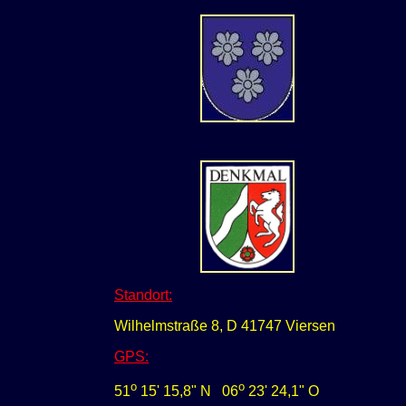
Standort:
Wilhelmstraße 8, D 41747 Viersen
GPS
:
o
o
51
15' 15,8" N
0
6
23' 24,1" O