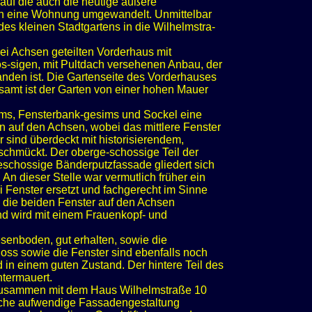
auf die auch die heutige äußere
 in eine Wohnung umgewandelt. Unmittelbar
es kleinen Stadtgartens in die Wilhelmstra-
i Achsen geteilten Vorderhaus mit
os-sigen, mit Pultdach versehenen Anbau, der
anden ist. Die Gartenseite des Vorderhauses
esamt ist der Garten von einer hohen Mauer
sims, Fensterbank-gesims und Sockel eine
n auf den Achsen, wobei das mittlere Fenster
 sind überdeckt mit historisierendem,
schmückt. Der oberge-schossige Teil der
eschossige Bänderputzfassade gliedert sich
 An dieser Stelle war vermutlich früher ein
Fenster ersetzt und fachgerecht im Sinne
 die beiden Fenster auf den Achsen
und wird mit einem Frauenkopf- und
senboden, gut erhalten, sowie die
oss sowie die Fenster sind ebenfalls noch
 in einem guten Zustand. Der hintere Teil des
ntermauert.
 zusammen mit dem Haus Wilhelmstraße 10
ische aufwendige Fassadengestaltung