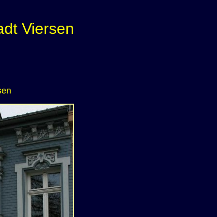
adt Viersen
sen