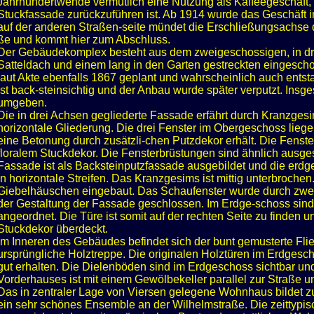
Jahrhundertwende vermutlich eine Nutzung als Kaffeegeschäft, 
Stuckfassade zurückzuführen ist. Ab 1914 wurde das Geschäft
auf der anderen Straßen-seite mündet die Erschließungsachse d
ße und kommt hier zum Abschluss.
Der Gebäudekomplex besteht aus dem zweigeschossigen, in dre
Satteldach und einem lang in den Garten gestreckten eingesch
laut Akte ebenfalls 1867 geplant und wahrscheinlich auch entst
ist back-steinsichtig und der Anbau wurde später verputzt. Insg
umgeben.
Die in drei Achsen gegliederte Fassade erfährt durch Kranzge
horizontale Gliederung. Die drei Fenster im Obergeschoss liege
eine Betonung durch zusätzli-chen Putzdekor erhält. Die Fenster
floralem Stuckdekor. Die Fensterbrüstungen sind ähnlich ausge
Fassade ist als Backsteinputzfassade ausgebildet und die erdg
in horizontale Streifen. Das Kranzgesims ist mittig unterbrochen.
Giebelhäuschen eingebaut. Das Schaufenster wurde durch zwei 
der Gestaltung der Fassade geschlossen. Im Erdge-schoss sind
angeordnet. Die Türe ist somit auf der rechten Seite zu finden 
Stuckdekor überdeckt.
Im Inneren des Gebäudes befindet sich der bunt gemusterte Flie
ursprüngliche Holztreppe. Die originalen Holztüren im Erdgesch
gut erhalten. Die Dielenböden sind im Erdgeschoss sichtbar und
Vorderhauses ist mit einem Gewölbekeller parallel zur Straße u
Das in zentraler Lage von Viersen gelegene Wohnhaus bildet
ein sehr schönes Ensemble an der Wilhelmstraße. Die zeittyp