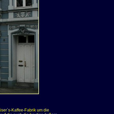
iser`s-Kaffee-Fabrik um die