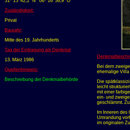
51
15' 42,1
" N
0
6
16' 56
,9" O
Zuständigkeit:
Privat
Baujahr:
Mitte des 19. Jahrhunderts
Tag der Eintragung als Denkmal
Denkmalbeschr
13. März 1986
Bei dem zweige
Quellenhinweis:
ehemalige Villa
Beschreibung der Denkmalbehörde
Die spätklassiz
leicht struktur
mit einer farbig
ein- und zweige
geschlämmt. Zur 
Im Inneren des 
Umrandung vorha
im originalen Z