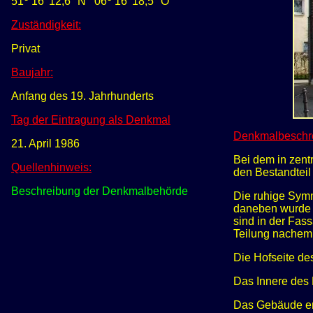
51
16' 12,6
" N
0
6
16' 18
,5" O
Zuständigkeit:
Privat
Baujahr:
Anfang des 19. Jahrhunderts
Tag der Eintragung als Denkmal
Denkmalbeschr
21. April 1986
Bei dem in zent
Quellenhinweis:
den Bestandteil
Beschreibung der Denkmalbehörde
Die ruhige Symm
daneben wurde 
sind in der Fas
Teilung nachem
Die Hofseite de
Das Innere des 
Das Gebäude ers