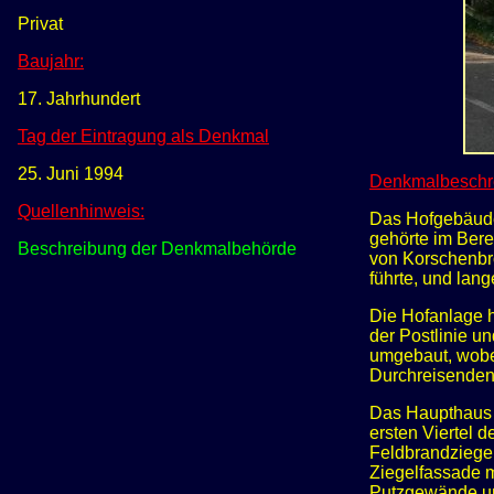
Privat
Baujahr:
17. Jahrhundert
Tag der Eintragung als Denkmal
25. Juni 1994
Denkmalbeschr
Quellenhinweis:
Das Hofgebäude 
gehörte im Bere
Beschreibung der Denkmalbehörde
von Korschenbro
führte, und lang
Die Hofanlage h
der Postlinie u
umgebaut, wobe
Durchreisenden
Das Haupthaus 
ersten Viertel 
Feldbrandziege
Ziegelfassade m
Putzgewände und