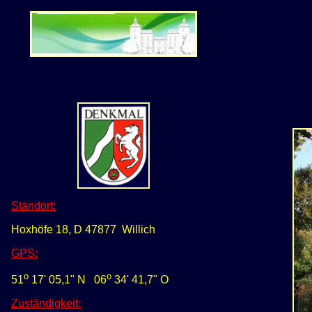
Standort:
Hoxhöfe 18, D 47877 Willich
GPS
:
o
o
51
17'
05,1
" N
0
6
34' 41,7
" O
Zuständigkeit: