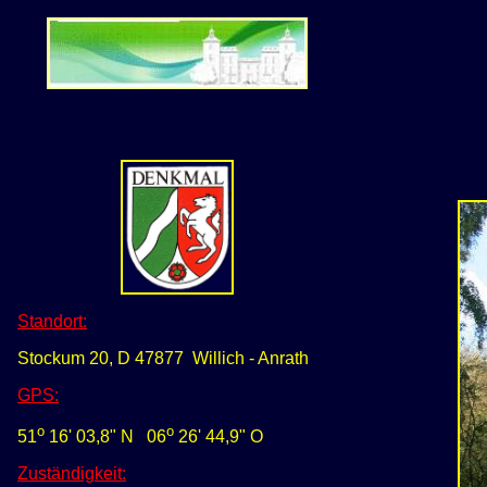
Standort:
Stockum 20, D 47877 Willich - Anrath
GPS
:
o
o
51
16' 03,8" N
0
6
26' 44,9
" O
Zuständigkeit: